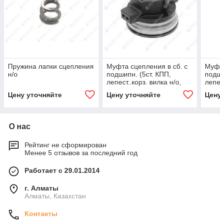
Пружина лапки сцепления
Муфта сцепления в сб. с
Муфт
н/о
подшипн. (5ст. КПП,
подш
лепест..корз. вилка н/о,
лепе
тонк. вал) LUK
тонк
Цену уточняйте
Цену уточняйте
Цен
О нас
Рейтинг не сформирован
Менее 5 отзывов за последний год
Работает с 29.01.2014
г. Алматы
Алматы, Казахстан
Контакты