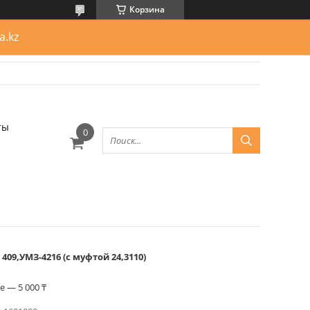
Корзина
a.kz
ты
09,УМЗ-4216 (с муфтой 24,3110)
 — 5 000 ₸