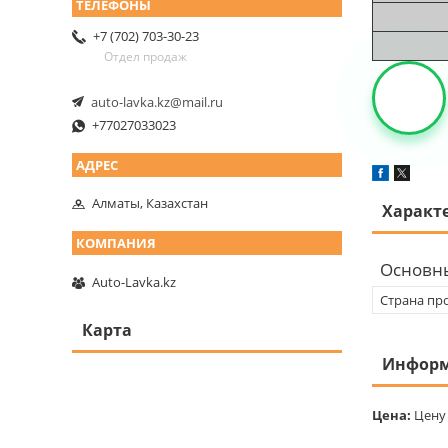
+7 (702) 703-30-23
Отдел продаж
auto-lavka.kz@mail.ru
+77027033023
Алматы, Казахстан
Характ
Основн
Auto-Lavka.kz
Страна пр
Карта
Информ
Цена:
Цену 