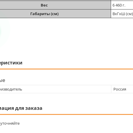
Вес
6 460 г.
Габариты (см)
ВхГхШ (см)
еристики
ые
оизводитель
Россия
ация для заказа
уточняйте