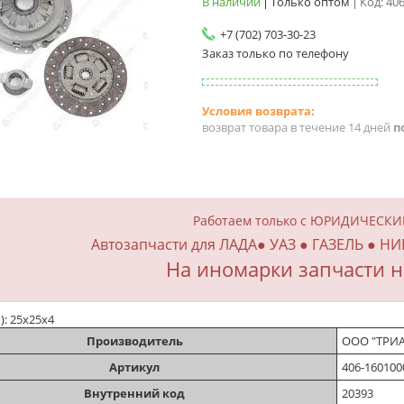
В наличии
Только оптом
Код:
40
+7 (702) 703-30-23
Заказ только по телефону
возврат товара в течение 14 дней
п
Работаем только с ЮРИДИЧЕСК
Автозапчасти для ЛАДА● УАЗ ● ГАЗЕЛЬ ● НИ
На иномарки запчасти н
м): 25х25х4
Производитель
ООО "ТРИ
Артикул
406-160100
Внутренний код
20393