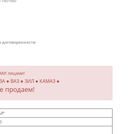
6-1601000
о договоренности
ИМИ лицами!
ВА ● ВАЗ ● ЗИЛ ● КАМАЗ ●
е продаем!
АЛ"
0