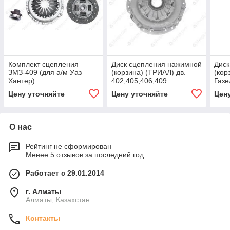
Комплект сцепления
Диск сцепления нажимной
Диск
ЗМЗ-409 (для а/м Уаз
(корзина) (ТРИАЛ) дв.
(кор
Хантер)
402,405,406,409
Газе
универсальная УМЗ-4216
Цену уточняйте
Цену уточняйте
Цен
О нас
Рейтинг не сформирован
Менее 5 отзывов за последний год
Работает с 29.01.2014
г. Алматы
Алматы, Казахстан
Контакты