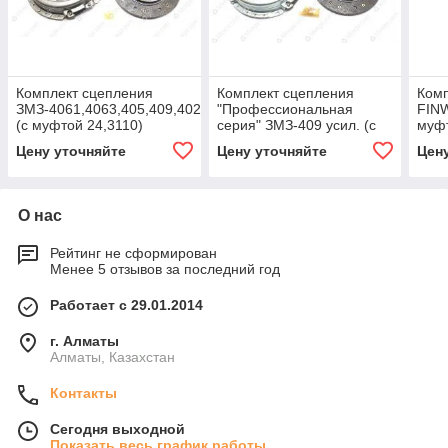
Комплект сцепления
Комплект сцепления
Комп
ЗМЗ-4061,4063,405,409,4025,4026
"Профессиональная
FINW
(с муфтой 24,3110)
серия" ЗМЗ-409 усил. (с
муфт
муфтой 24,3110)
Цену уточняйте
Цену уточняйте
Цен
О нас
Рейтинг не сформирован
Менее 5 отзывов за последний год
Работает с 29.01.2014
г. Алматы
Алматы, Казахстан
Контакты
Сегодня выходной
Показать весь график работы