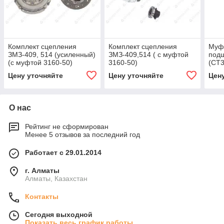
Комплект сцепления
Комплект сцепления
Муфт
ЗМЗ-409, 514 (усиленный)
ЗМЗ-409,514 ( с муфтой
подш
(с муфтой 3160-50)
3160-50)
(CT3
Цену уточняйте
Цену уточняйте
Цен
О нас
Рейтинг не сформирован
Менее 5 отзывов за последний год
Работает с 29.01.2014
г. Алматы
Алматы, Казахстан
Контакты
Сегодня выходной
Показать весь график работы