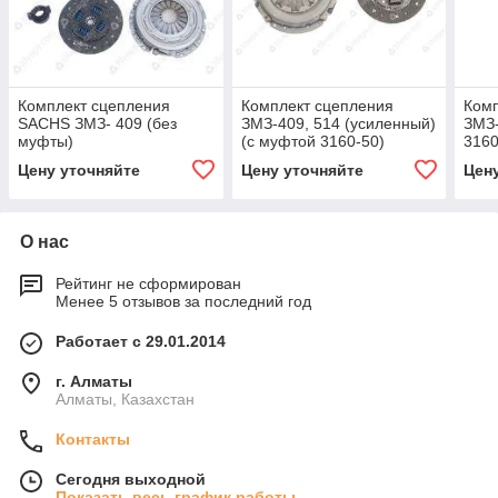
Комплект сцепления
Комплект сцепления
Комп
SACHS ЗМЗ- 409 (без
ЗМЗ-409, 514 (усиленный)
ЗМЗ-
муфты)
(с муфтой 3160-50)
3160
Цену уточняйте
Цену уточняйте
Цен
О нас
Рейтинг не сформирован
Менее 5 отзывов за последний год
Работает с 29.01.2014
г. Алматы
Алматы, Казахстан
Контакты
Сегодня выходной
Показать весь график работы