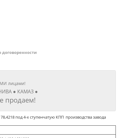
о договоренности
ИМИ лицами!
 НИВА ● КАМАЗ ●
е продаем!
78,4218 под 4-х ступенчатую КПП производства завода