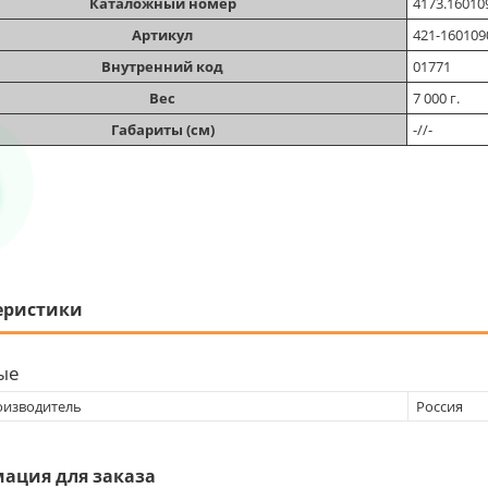
Каталожный номер
4173.16010
Артикул
421-160109
Внутренний код
01771
Вес
7 000 г.
Габариты (см)
-//-
еристики
ые
оизводитель
Россия
ация для заказа