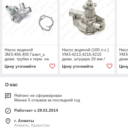
Насос водяной
Насос водяной (100 л.с.)
Насо
ЗМЗ-406,405 Газел_ь
УМЗ-4213,4216,4215
УМЗ-
диам. трубки к терм. на
диам. штуцера 20 мм /
диам
40мм под
было 421-1307010-50/
(KNU
Цену уточняйте
Цену уточняйте
Цен
муфту"СТАНДАРТ"
ЕВРО-3,4
О нас
Рейтинг не сформирован
Менее 5 отзывов за последний год
Работает с 29.01.2014
г. Алматы
Алматы, Казахстан