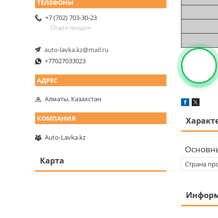
+7 (702) 703-30-23
Отдел продаж
auto-lavka.kz@mail.ru
+77027033023
Алматы, Казахстан
Характ
Auto-Lavka.kz
Основн
Карта
Страна пр
Информ