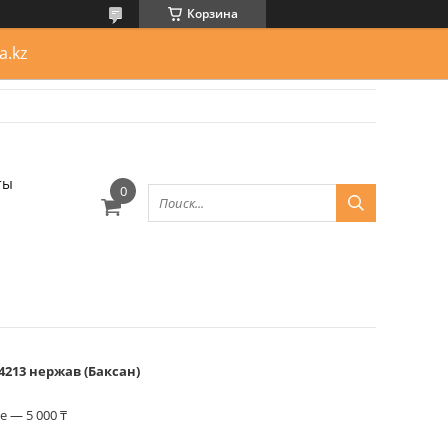
Корзина
a.kz
ты
-4213 нержав (Баксан)
 — 5 000 ₸