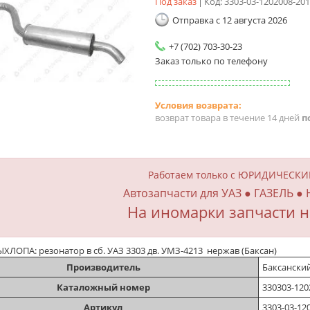
Под заказ
Код:
3303-03-1202008-201
Отправка с 12 августа 2026
+7 (702) 703-30-23
Заказ только по телефону
возврат товара в течение 14 дней
п
Работаем только с ЮРИДИЧЕСК
Автозапчасти для УАЗ ● ГАЗЕЛЬ ●
На иномарки запчасти н
ЛОПА: резонатор в сб. УАЗ 3303 дв. УМЗ-4213 нержав (Баксан)
Производитель
Баксански
Каталожный номер
330303-120
Артикул
3303-03-12