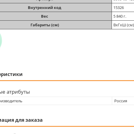
Внутренний код
15326
Вес
5 840 г.
Габариты (см)
ВхГхШ (см)
еристики
ые атрибуты
оизводитель
Россия
ация для заказа