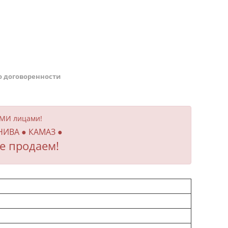
о договоренности
ИМИ лицами!
 НИВА ● КАМАЗ ●
е продаем!