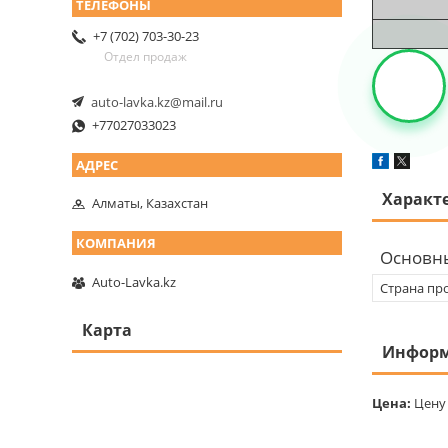
+7 (702) 703-30-23
Отдел продаж
auto-lavka.kz@mail.ru
+77027033023
Характ
Алматы, Казахстан
Основн
Auto-Lavka.kz
Страна пр
Карта
Информ
Цена:
Цену 