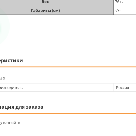
Вес
76 г.
Габариты (см)
-//-
еристики
ые
оизводитель
Россия
ация для заказа
уточняйте