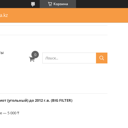
Корзина
a.kz
ты
 (угольный) до 2012 г.в. (BIG FILTЕR)
 — 5 000 ₸